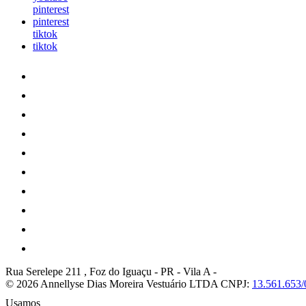
pinterest
pinterest
tiktok
tiktok
Rua Serelepe 211 , Foz do Iguaçu - PR
-
Vila A
-
© 2026 Annellyse Dias Moreira Vestuário LTDA
CNPJ:
13.561.653/
Usamos